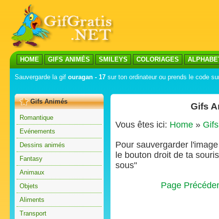
HOME
GIFS ANIMÉS
SMILEYS
COLORIAGES
ALPHABE
Sauvergarde la gif
ouragan - 17
sur ton ordinateur ou prends le code sur
Gifs Animés
Gifs 
Romantique
Vous êtes ici:
Home
»
Gif
Evénements
Pour sauvergarder l'image s
Dessins animés
le bouton droit de ta souris
Fantasy
sous"
Animaux
Page Précéde
Objets
Aliments
Transport