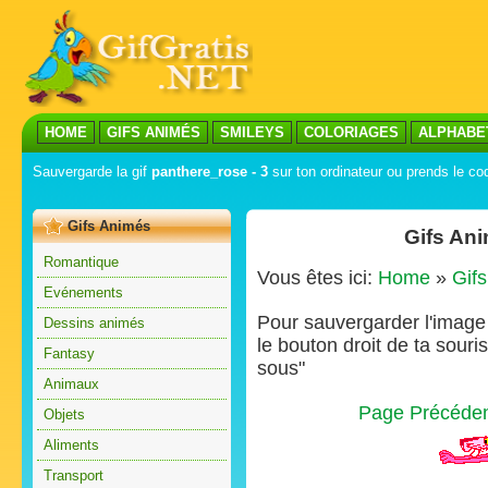
HOME
GIFS ANIMÉS
SMILEYS
COLORIAGES
ALPHABE
Sauvergarde la gif
panthere_rose - 3
sur ton ordinateur ou prends le cod
Gifs Animés
Gifs Ani
Romantique
Vous êtes ici:
Home
»
Gif
Evénements
Pour sauvergarder l'image s
Dessins animés
le bouton droit de ta souris
Fantasy
sous"
Animaux
Page Précéde
Objets
Aliments
Transport