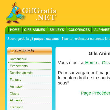
HOME
GIFS ANIMÉS
SMILEYS
COLORIAGES
ALPHABE
Sauvergarde la gif
paquet_cadeaux - 9
sur ton ordinateur ou prends le c
Gifs Animés
Gifs Ani
Romantique
Vous êtes ici:
Home
»
Gif
Evénements
Pour sauvergarder l'image s
Dessins animés
le bouton droit de ta souris
Fantasy
sous"
Animaux
Page Précéde
Objets
Aliments
Transport