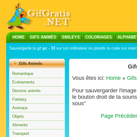
HOME
GIFS ANIMÉS
SMILEYS
COLORIAGES
ALPHABE
Sauvergarde la gif
pc - 33
sur ton ordinateur ou prends le code sur intern
Gifs Animés
Gif
Romantique
Vous êtes ici:
Home
»
Gif
Evénements
Pour sauvergarder l'image s
Dessins animés
le bouton droit de ta souris
Fantasy
sous"
Animaux
Page Précéde
Objets
Aliments
Transport