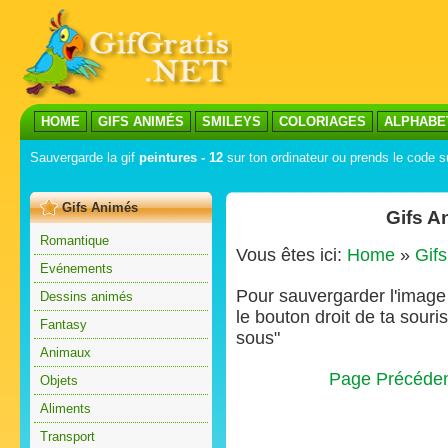
HOME
GIFS ANIMÉS
SMILEYS
COLORIAGES
ALPHABE
Sauvergarde la gif
peintures - 12
sur ton ordinateur ou prends le code su
Gifs Animés
Gifs A
Romantique
Vous êtes ici:
Home
»
Gif
Evénements
Pour sauvergarder l'image s
Dessins animés
le bouton droit de ta souris
Fantasy
sous"
Animaux
Page Précéde
Objets
Aliments
Transport