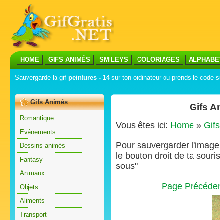
HOME
GIFS ANIMÉS
SMILEYS
COLORIAGES
ALPHABE
Sauvergarde la gif
peintures - 14
sur ton ordinateur ou prends le code su
Gifs Animés
Gifs A
Romantique
Vous êtes ici:
Home
»
Gif
Evénements
Pour sauvergarder l'image s
Dessins animés
le bouton droit de ta souris
Fantasy
sous"
Animaux
Page Précéde
Objets
Aliments
Transport