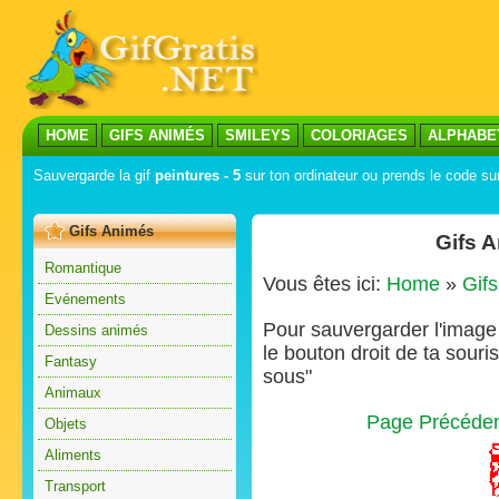
HOME
GIFS ANIMÉS
SMILEYS
COLORIAGES
ALPHABE
Sauvergarde la gif
peintures - 5
sur ton ordinateur ou prends le code sur
Gifs Animés
Gifs 
Romantique
Vous êtes ici:
Home
»
Gif
Evénements
Pour sauvergarder l'image s
Dessins animés
le bouton droit de ta souris
Fantasy
sous"
Animaux
Page Précéde
Objets
Aliments
Transport