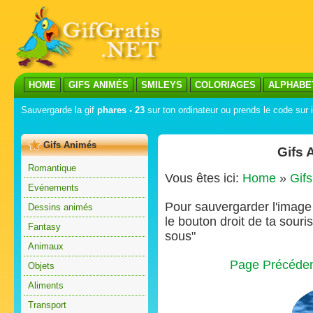
HOME
GIFS ANIMÉS
SMILEYS
COLORIAGES
ALPHABE
Sauvergarde la gif
phares - 23
sur ton ordinateur ou prends le code sur i
Gifs Animés
Gifs 
Romantique
Vous êtes ici:
Home
»
Gif
Evénements
Pour sauvergarder l'image s
Dessins animés
le bouton droit de ta souris
Fantasy
sous"
Animaux
Page Précéde
Objets
Aliments
Transport