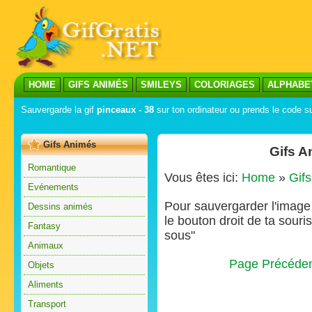
HOME
GIFS ANIMÉS
SMILEYS
COLORIAGES
ALPHABE
Sauvergarde la gif
pinceaux - 38
sur ton ordinateur ou prends le code su
Gifs Animés
Gifs A
Romantique
Vous êtes ici:
Home
»
Gif
Evénements
Pour sauvergarder l'image s
Dessins animés
le bouton droit de ta souris
Fantasy
sous"
Animaux
Page Précéde
Objets
Aliments
Transport