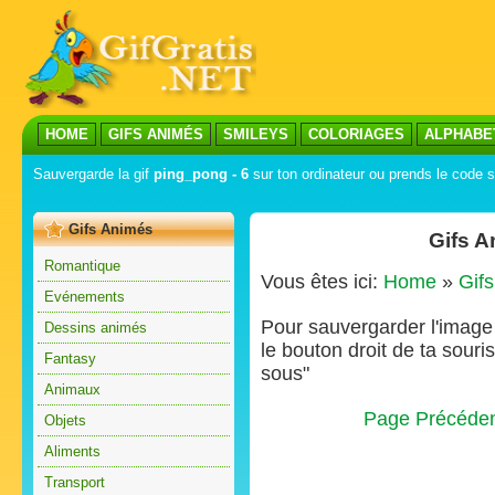
HOME
GIFS ANIMÉS
SMILEYS
COLORIAGES
ALPHABE
Sauvergarde la gif
ping_pong - 6
sur ton ordinateur ou prends le code su
Gifs Animés
Gifs A
Romantique
Vous êtes ici:
Home
»
Gif
Evénements
Pour sauvergarder l'image s
Dessins animés
le bouton droit de ta souris
Fantasy
sous"
Animaux
Page Précéde
Objets
Aliments
Transport