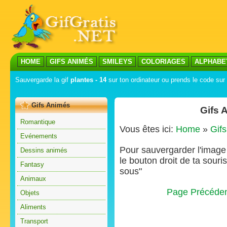
HOME
GIFS ANIMÉS
SMILEYS
COLORIAGES
ALPHABE
Sauvergarde la gif
plantes - 14
sur ton ordinateur ou prends le code sur 
Gifs Animés
Gifs 
Romantique
Vous êtes ici:
Home
»
Gif
Evénements
Pour sauvergarder l'image s
Dessins animés
le bouton droit de ta souris
Fantasy
sous"
Animaux
Page Précéde
Objets
Aliments
Transport