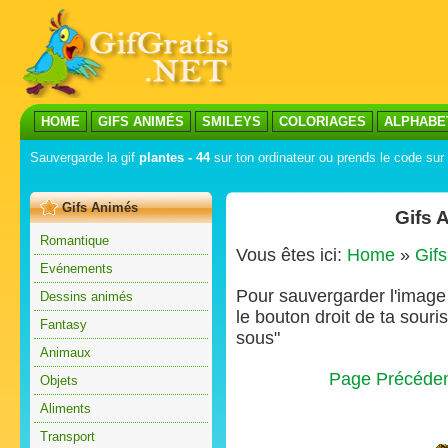
HOME
GIFS ANIMÉS
SMILEYS
COLORIAGES
ALPHABE
Sauvergarde la gif
plantes - 44
sur ton ordinateur ou prends le code sur 
Gifs Animés
Gifs 
Romantique
Vous êtes ici:
Home
»
Gif
Evénements
Pour sauvergarder l'image s
Dessins animés
le bouton droit de ta souris
Fantasy
sous"
Animaux
Page Précéde
Objets
Aliments
Transport