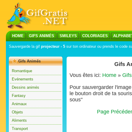
HOME
GIFS ANIMÉS
SMILEYS
COLORIAGES
ALPHABE
Sauvergarde la gif
projecteur - 5
sur ton ordinateur ou prends le code su
Gifs Animés
Gifs A
Romantique
Vous êtes ici:
Home
»
Gif
Evénements
Pour sauvergarder l'image s
Dessins animés
le bouton droit de ta souris
Fantasy
sous"
Animaux
Page Précéde
Objets
Aliments
Transport