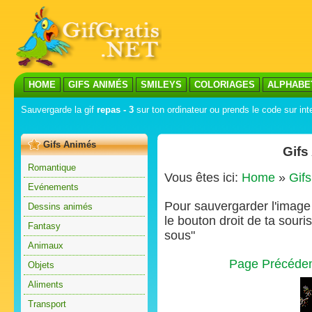
HOME
GIFS ANIMÉS
SMILEYS
COLORIAGES
ALPHABE
Sauvergarde la gif
repas - 3
sur ton ordinateur ou prends le code sur int
Gifs Animés
Gifs
Romantique
Vous êtes ici:
Home
»
Gif
Evénements
Pour sauvergarder l'image s
Dessins animés
le bouton droit de ta souris
Fantasy
sous"
Animaux
Page Précéde
Objets
Aliments
Transport