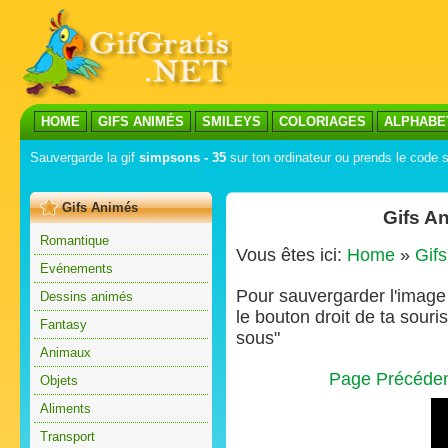
HOME
GIFS ANIMÉS
SMILEYS
COLORIAGES
ALPHABE
Sauvergarde la gif
simpsons - 35
sur ton ordinateur ou prends le code s
Gifs Animés
Gifs A
Romantique
Vous êtes ici:
Home
»
Gif
Evénements
Pour sauvergarder l'image s
Dessins animés
le bouton droit de ta souris
Fantasy
sous"
Animaux
Page Précéde
Objets
Aliments
Transport