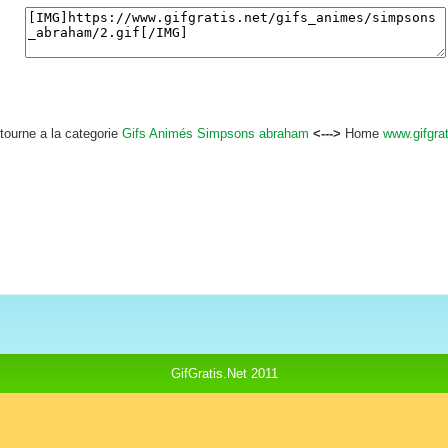
etourne a la categorie
Gifs Animés Simpsons abraham
<--->
Home
www.gifgrat
GifGratis.Net 2011