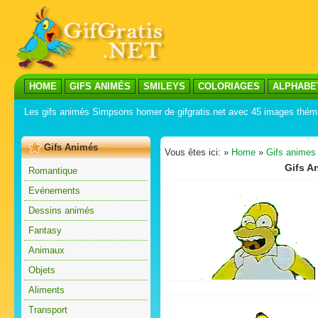
HOME
GIFS ANIMÉS
SMILEYS
COLORIAGES
ALPHABE
Les gifs animés Simpsons homer de gifgratis.net avec 45 images thém
Gifs Animés
Vous êtes ici: »
Home
»
Gifs animes
Gifs A
Romantique
Evénements
Dessins animés
Fantasy
Animaux
Objets
Aliments
Transport