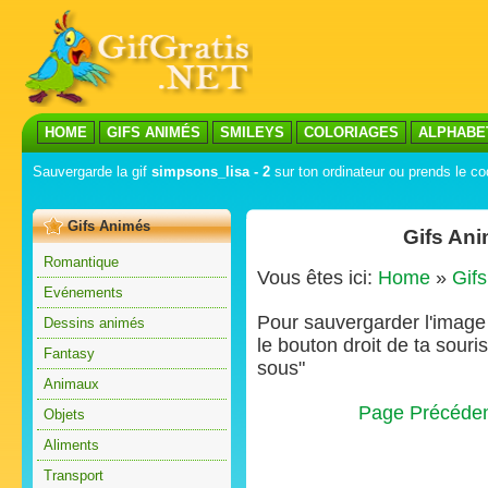
HOME
GIFS ANIMÉS
SMILEYS
COLORIAGES
ALPHABE
Sauvergarde la gif
simpsons_lisa - 2
sur ton ordinateur ou prends le cod
Gifs Animés
Gifs Ani
Romantique
Vous êtes ici:
Home
»
Gif
Evénements
Pour sauvergarder l'image s
Dessins animés
le bouton droit de ta souris
Fantasy
sous"
Animaux
Page Précéde
Objets
Aliments
Transport