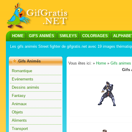
HOME
GIFS ANIMÉS
SMILEYS
COLORIAGES
ALPHABE
Les gifs animés Street fighter de gifgratis.net avec 19 images thémati
Gifs Animés
Vous êtes ici: »
Home
»
Gifs animes
Gifs 
Romantique
Evénements
Dessins animés
Fantasy
Animaux
Objets
Aliments
Transport