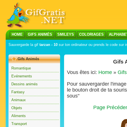
HOME
GIFS ANIMÉS
SMILEYS
COLORIAGES
ALPHABE
Sauvergarde la gif
tarzan - 10
sur ton ordinateur ou prends le code sur i
Gifs Animés
Gifs 
Romantique
Vous êtes ici:
Home
»
Gif
Evénements
Pour sauvergarder l'image s
Dessins animés
le bouton droit de ta souris
Fantasy
sous"
Animaux
Page Précéde
Objets
Aliments
Transport