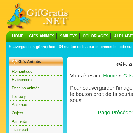
HOME
GIFS ANIMÉS
SMILEYS
COLORIAGES
ALPHABE
Sauvergarde la gif
trophee - 34
sur ton ordinateur ou prends le code sur 
Gifs Animés
Gifs 
Romantique
Vous êtes ici:
Home
»
Gif
Evénements
Pour sauvergarder l'image s
Dessins animés
le bouton droit de ta souris
Fantasy
sous"
Animaux
Page Précéde
Objets
Aliments
Transport