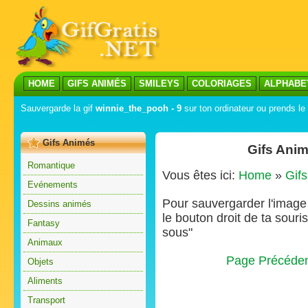
HOME
GIFS ANIMÉS
SMILEYS
COLORIAGES
ALPHABE
Sauvergarde la gif
winnie_the_pooh - 9
sur ton ordinateur ou prends le 
Gifs Animés
Gifs Anim
Romantique
Vous êtes ici:
Home
»
Gif
Evénements
Pour sauvergarder l'image s
Dessins animés
le bouton droit de ta souris
Fantasy
sous"
Animaux
Page Précéde
Objets
Aliments
Transport