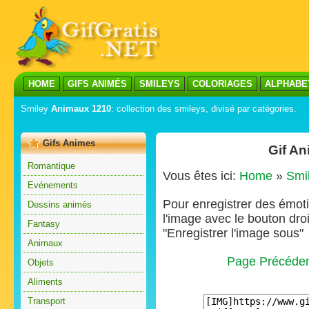
HOME
GIFS ANIMÉS
SMILEYS
COLORIAGES
ALPHABE
Smiley
Animaux 1210
: collection des smileys, divisé par catégories.
Gifs Animes
Gif A
Romantique
Vous êtes ici:
Home
»
Smi
Evénements
Pour enregistrer des émoti
Dessins animés
l'image avec le bouton droi
Fantasy
"Enregistrer l'image sous"
Animaux
Page Précéde
Objets
Aliments
Transport