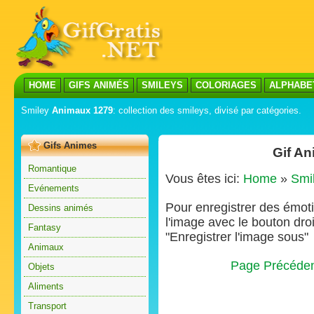
HOME
GIFS ANIMÉS
SMILEYS
COLORIAGES
ALPHABE
Smiley
Animaux 1279
: collection des smileys, divisé par catégories.
Gifs Animes
Gif A
Romantique
Vous êtes ici:
Home
»
Smi
Evénements
Pour enregistrer des émoti
Dessins animés
l'image avec le bouton droi
Fantasy
"Enregistrer l'image sous"
Animaux
Page Précéde
Objets
Aliments
Transport