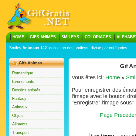
HOME
GIFS ANIMÉS
SMILEYS
COLORIAGES
ALPHABE
Smiley
Animaux 142
: collection des smileys, divisé par catégories.
Gifs Animes
Gif A
Romantique
Vous êtes ici:
Home
»
Smi
Evénements
Pour enregistrer des émoti
Dessins animés
l'image avec le bouton droi
Fantasy
"Enregistrer l'image sous"
Animaux
Page Précéde
Objets
Aliments
Transport