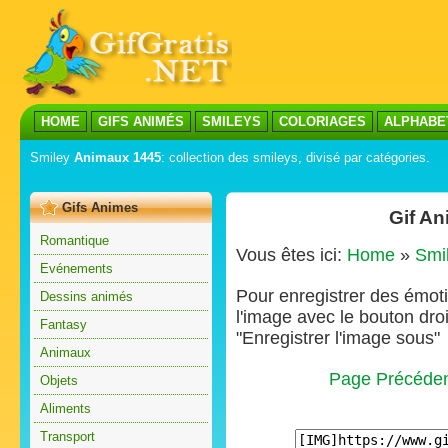
HOME
GIFS ANIMÉS
SMILEYS
COLORIAGES
ALPHABE
Smiley
Animaux 1445
: collection des smileys, divisé par catégories.
Gifs Animes
Gif A
Romantique
Vous êtes ici:
Home
»
Smi
Evénements
Pour enregistrer des émoti
Dessins animés
l'image avec le bouton droi
Fantasy
"Enregistrer l'image sous"
Animaux
Page Précéde
Objets
Aliments
Transport