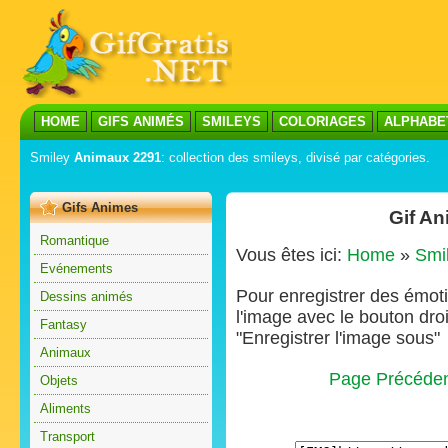
HOME
GIFS ANIMÉS
SMILEYS
COLORIAGES
ALPHABE
Smiley
Animaux 2291
: collection des smileys, divisé par catégories.
Gifs Animes
Gif A
Romantique
Vous êtes ici:
Home
»
Smi
Evénements
Pour enregistrer des émoti
Dessins animés
l'image avec le bouton droi
Fantasy
"Enregistrer l'image sous"
Animaux
Page Précéde
Objets
Aliments
Transport