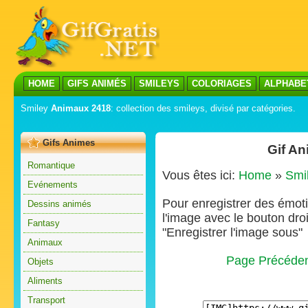
HOME
GIFS ANIMÉS
SMILEYS
COLORIAGES
ALPHABE
Smiley
Animaux 2418
: collection des smileys, divisé par catégories.
Gifs Animes
Gif A
Romantique
Vous êtes ici:
Home
»
Smi
Evénements
Pour enregistrer des émoti
Dessins animés
l'image avec le bouton droi
Fantasy
"Enregistrer l'image sous"
Animaux
Page Précéde
Objets
Aliments
Transport