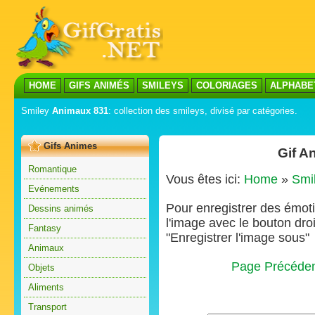
HOME
GIFS ANIMÉS
SMILEYS
COLORIAGES
ALPHABE
Smiley
Animaux 831
: collection des smileys, divisé par catégories.
Gifs Animes
Gif A
Romantique
Vous êtes ici:
Home
»
Smi
Evénements
Pour enregistrer des émoti
Dessins animés
l'image avec le bouton droi
Fantasy
"Enregistrer l'image sous"
Animaux
Page Précéde
Objets
Aliments
Transport