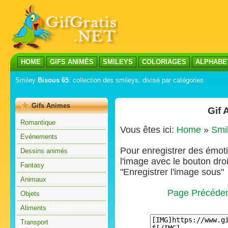
HOME
GIFS ANIMÉS
SMILEYS
COLORIAGES
ALPHABE
Smiley
Bisous 65
: collection des smileys, divisé par catégories.
Gifs Animes
Gif 
Romantique
Vous êtes ici:
Home
»
Smi
Evénements
Pour enregistrer des émoti
Dessins animés
l'image avec le bouton droi
Fantasy
"Enregistrer l'image sous"
Animaux
Page Précéde
Objets
Aliments
Transport