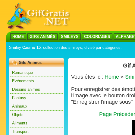
HOME
GIFS ANIMÉS
SMILEYS
COLORIAGES
ALPHABE
Smiley
Casino 15
: collection des smileys, divisé par catégories.
Gifs Animes
Gif 
Romantique
Vous êtes ici:
Home
»
Smi
Evénements
Pour enregistrer des émoti
Dessins animés
l'image avec le bouton droi
Fantasy
"Enregistrer l'image sous"
Animaux
Page Précéde
Objets
Aliments
Transport