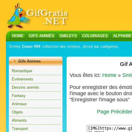
HOME
GIFS ANIMÉS
SMILEYS
COLORIAGES
ALPHABE
Smiley
Coeur 454
: collection des smileys, divisé par catégories.
Gifs Animes
Gif 
Romantique
Vous êtes ici:
Home
»
Smi
Evénements
Pour enregistrer des émoti
Dessins animés
l'image avec le bouton droi
Fantasy
"Enregistrer l'image sous"
Animaux
Page Précéde
Objets
Aliments
Transport