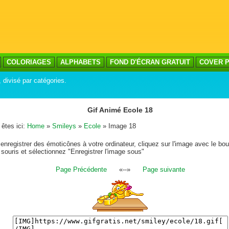
COLORIAGES
ALPHABETS
FOND D'ÉCRAN GRATUIT
COVER P
, divisé par catégories.
Gif Animé Ecole 18
êtes ici:
Home
»
Smileys
»
Ecole
» Image 18
enregistrer des émoticônes à votre ordinateur, cliquez sur l'image avec le bou
 souris et sélectionnez "Enregistrer l'image sous"
Page Précédente
«--»
Page suivante