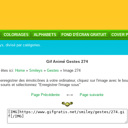
COLORIAGES
ALPHABETS
FOND D'ÉCRAN GRATUIT
COVER P
ys, divisé par catégories.
Gif Animé Gestes 274
êtes ici:
Home
»
Smileys
»
Gestes
» Image 274
enregistrer des émoticônes à votre ordinateur, cliquez sur l'image avec le bou
 souris et sélectionnez "Enregistrer l'image sous"
Page Précédente
«--»
Page suivante