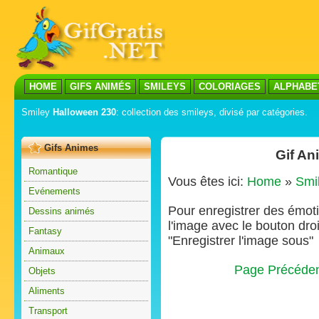
HOME
GIFS ANIMÉS
SMILEYS
COLORIAGES
ALPHABE
Smiley
Halloween 230
: collection des smileys, divisé par catégories.
Gifs Animes
Gif An
Romantique
Vous êtes ici:
Home
»
Smi
Evénements
Pour enregistrer des émoti
Dessins animés
l'image avec le bouton droi
Fantasy
"Enregistrer l'image sous"
Animaux
Page Précéde
Objets
Aliments
Transport