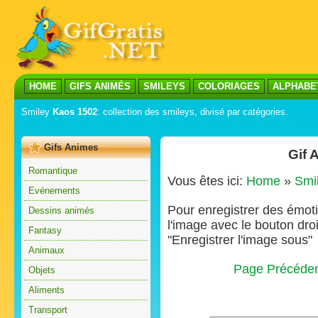
HOME
GIFS ANIMÉS
SMILEYS
COLORIAGES
ALPHABE
Smiley
Kaos 1502
: collection des smileys, divisé par catégories.
Gifs Animes
Gif 
Romantique
Vous êtes ici:
Home
»
Smi
Evénements
Pour enregistrer des émoti
Dessins animés
l'image avec le bouton droi
Fantasy
"Enregistrer l'image sous"
Animaux
Page Précéde
Objets
Aliments
Transport