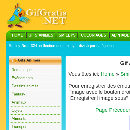
HOME
GIFS ANIMÉS
SMILEYS
COLORIAGES
ALPHABE
Smiley
Noel 324
: collection des smileys, divisé par catégories.
Gifs Animes
Gif
Romantique
Vous êtes ici:
Home
»
Smi
Evénements
Pour enregistrer des émoti
Dessins animés
l'image avec le bouton droi
Fantasy
"Enregistrer l'image sous"
Animaux
Page Précéde
Objets
Aliments
Transport