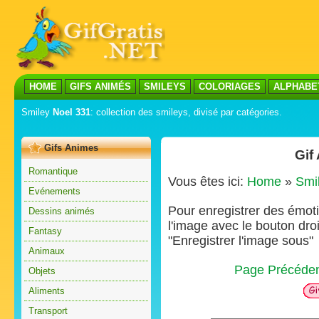
HOME
GIFS ANIMÉS
SMILEYS
COLORIAGES
ALPHABE
Smiley
Noel 331
: collection des smileys, divisé par catégories.
Gifs Animes
Gif
Romantique
Vous êtes ici:
Home
»
Smi
Evénements
Pour enregistrer des émoti
Dessins animés
l'image avec le bouton droi
Fantasy
"Enregistrer l'image sous"
Animaux
Page Précéde
Objets
Aliments
Transport