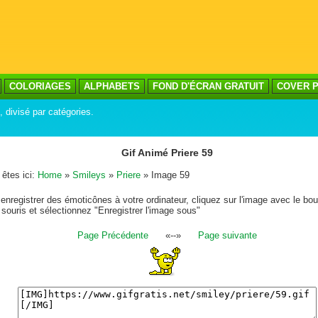
COLORIAGES
ALPHABETS
FOND D'ÉCRAN GRATUIT
COVER P
, divisé par catégories.
Gif Animé Priere 59
êtes ici:
Home
»
Smileys
»
Priere
» Image 59
enregistrer des émoticônes à votre ordinateur, cliquez sur l'image avec le bou
 souris et sélectionnez "Enregistrer l'image sous"
Page Précédente
«--»
Page suivante