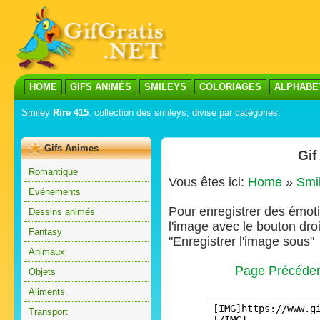
HOME
GIFS ANIMÉS
SMILEYS
COLORIAGES
ALPHABE
Smiley
Rire 415
: collection des smileys, divisé par catégories.
Gifs Animes
Gif
Romantique
Vous êtes ici:
Home
»
Smi
Evénements
Pour enregistrer des émoti
Dessins animés
l'image avec le bouton droi
Fantasy
"Enregistrer l'image sous"
Animaux
Page Précéde
Objets
Aliments
Transport