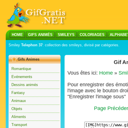
HOME
GIFS ANIMÉS
SMILEYS
COLORIAGES
ALPHABE
Smiley
Telephon 37
: collection des smileys, divisé par catégories.
Gifs Animes
Gif A
Romantique
Vous êtes ici:
Home
»
Smi
Evénements
Pour enregistrer des émoti
Dessins animés
l'image avec le bouton droi
Fantasy
"Enregistrer l'image sous"
Animaux
Page Précéde
Objets
Aliments
Transport