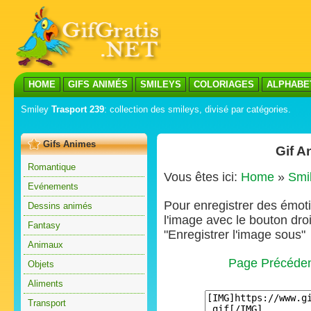
HOME
GIFS ANIMÉS
SMILEYS
COLORIAGES
ALPHABE
Smiley
Trasport 239
: collection des smileys, divisé par catégories.
Gifs Animes
Gif A
Romantique
Vous êtes ici:
Home
»
Smi
Evénements
Pour enregistrer des émoti
Dessins animés
l'image avec le bouton droi
Fantasy
"Enregistrer l'image sous"
Animaux
Page Précéde
Objets
Aliments
Transport