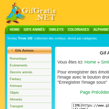
HOME
GIFS ANIMÉS
SMILEYS
COLORIAGES
ALPHABE
Smiley
Triste 142
: collection des smileys, divisé par catégories.
Gifs Animes
Gif 
Romantique
Vous êtes ici:
Home
»
Smi
Evénements
Pour enregistrer des émoti
Dessins animés
l'image avec le bouton droi
Fantasy
"Enregistrer l'image sous"
Animaux
Page Précéde
Objets
Aliments
Transport