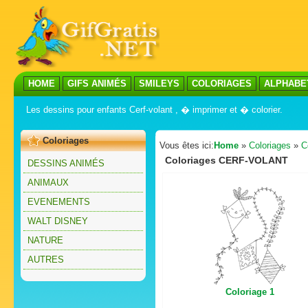
HOME
GIFS ANIMÉS
SMILEYS
COLORIAGES
ALPHABE
Les dessins pour enfants Cerf-volant , � imprimer et � colorier.
Coloriages
Vous êtes ici:
Home
»
Coloriages
»
C
Coloriages CERF-VOLANT
DESSINS ANIMÉS
ANIMAUX
EVENEMENTS
WALT DISNEY
NATURE
AUTRES
Coloriage 1