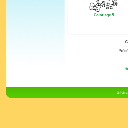
Coloriage 5
C
Pré
H
GifGra