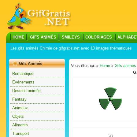
HOME
GIFS ANIMÉS
SMILEYS
COLORIAGES
ALPHABE
Les gifs animés Chimie de gifgratis.net avec 13 images thématiques
Gifs Animés
Vous êtes ici: »
Home
»
Gifs animes
G
Romantique
Evénements
Dessins animés
Fantasy
Animaux
Objets
Aliments
Transport