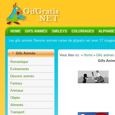
HOME
GIFS ANIMÉS
SMILEYS
COLORIAGES
ALPHABE
Les gifs animés Dessins animes varies de gifgratis.net avec 17 image
Gifs Animés
Vous êtes ici: »
Home
»
Gifs animes
Gifs Anim
Romantique
Evénements
Dessins animés
Fantasy
Animaux
Objets
Aliments
Transport