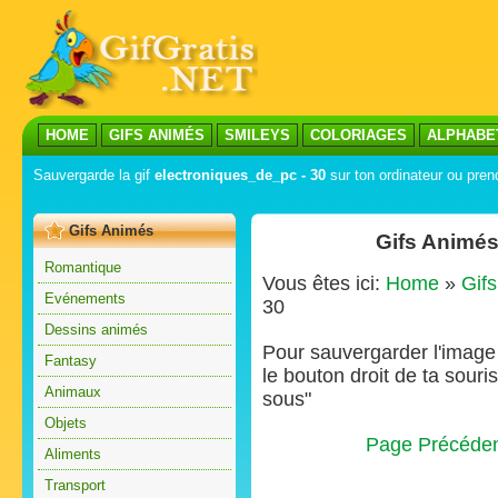
HOME
GIFS ANIMÉS
SMILEYS
COLORIAGES
ALPHABE
Sauvergarde la gif
electroniques_de_pc - 30
sur ton ordinateur ou prend
Gifs Animés
Gifs Animés
Romantique
Vous êtes ici:
Home
»
Gif
Evénements
30
Dessins animés
Pour sauvergarder l'image s
Fantasy
le bouton droit de ta souris
Animaux
sous"
Objets
Page Précéde
Aliments
Transport