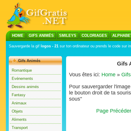
HOME
GIFS ANIMÉS
SMILEYS
COLORIAGES
ALPHABE
Sauvergarde la gif
logos - 21
sur ton ordinateur ou prends le code sur in
Gifs Animés
Gifs
Romantique
Vous êtes ici:
Home
»
Gif
Evénements
Pour sauvergarder l'image s
Dessins animés
le bouton droit de ta souris
Fantasy
sous"
Animaux
Page Précéde
Objets
Aliments
Transport