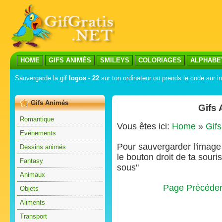
HOME
GIFS ANIMÉS
SMILEYS
COLORIAGES
ALPHABE
Sauvergarde la gif
logos - 22
sur ton ordinateur ou prends le code sur in
Gifs Animés
Gifs
Romantique
Vous êtes ici:
Home
»
Gif
Evénements
Pour sauvergarder l'image s
Dessins animés
le bouton droit de ta souris
Fantasy
sous"
Animaux
Page Précéde
Objets
Aliments
Transport