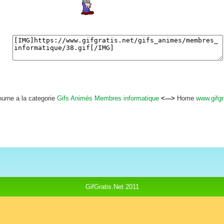
ourne a la categorie
Gifs Animés Membres informatique
<--->
Home
www.gifgr
GifGratis.Net 2011